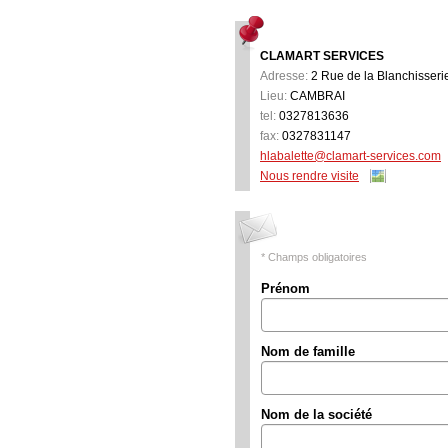
CLAMART SERVICES
Adresse:
2 Rue de la Blanchisseri
Lieu:
CAMBRAI
tel:
0327813636
fax:
0327831147
hlabalette@clamart-services.com
Nous rendre visite
* Champs obligatoires
Prénom
Nom de famille
Nom de la société